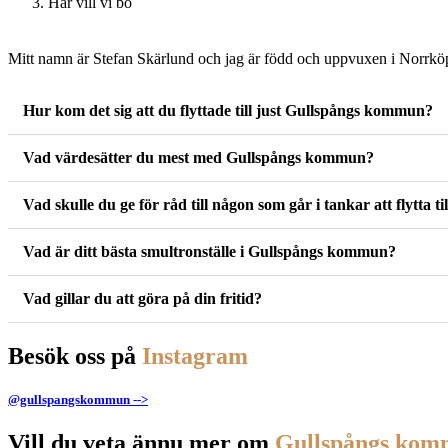
Här vill vi bo
Mitt namn är Stefan Skärlund och jag är född och uppvuxen i Norrköp
Hur kom det sig att du flyttade till just Gullspångs kommun?
Vad värdesätter du mest med Gullspångs kommun?
Vad skulle du ge för råd till någon som går i tankar att flytta
Vad är ditt bästa smultronställe i Gullspångs kommun?
Vad gillar du att göra på din fritid?
Besök oss på
Instagram
@gullspangskommun -->
Vill du veta ännu mer om
Gullspångs ko